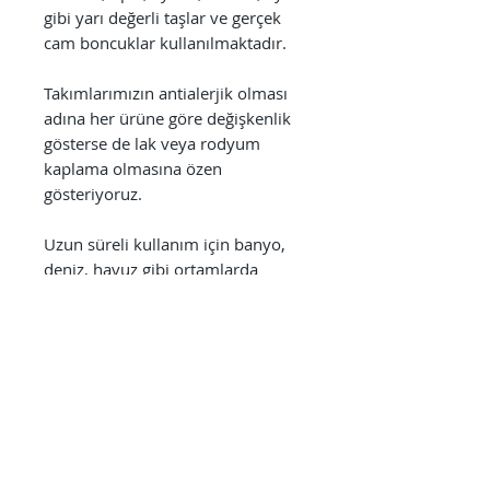
gibi yarı değerli taşlar ve gerçek
cam boncuklar kullanılmaktadır.
Takımlarımızın antialerjik olması
adına her ürüne göre değişkenlik
gösterse de lak veya rodyum
kaplama olmasına özen
gösteriyoruz.
Uzun süreli kullanım için banyo,
deniz, havuz gibi ortamlarda
çıkarmanıza gerek olmamakla
birlikte, bu alanlardaki
kullanımlardan sonra takılarınızı
mutlaka tatlı sudan geçirmenizi
tavsiye ediyoruz.
Ayrıca parfüm, alkol bazlı
antiseptikler, dezenfektanlar,