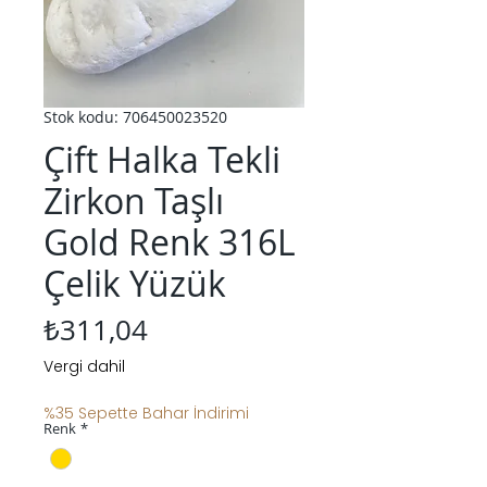
Stok kodu: 706450023520
Çift Halka Tekli
Zirkon Taşlı
Gold Renk 316L
Çelik Yüzük
Fiyat
₺311,04
Vergi dahil
%35 Sepette Bahar İndirimi
Renk
*