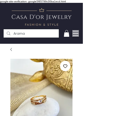
google-site-verification: google5f85799c00ba1ecd.html