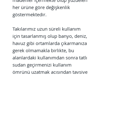
her ürüne göre değişkenlik
göstermektedir.
Takılarımız uzun süreli kullanım
için tasarlanmış olup banyo, deniz,
havuz gibi ortamlarda çıkarmanıza
gerek olmamakla birlikte, bu
alanlardaki kullanımdan sonra tatlı
sudan geçirmenizi kullanım
ömrünü uzatmak açısından tavsiye
ederiz. Ayrıca parfüm, alkol bazlı
antiseptikler, dezenfektanlar,
temizlik ürünleri gibi kimyasallara
direkt olarak maruz bırakılmaması
kullanım süresini uzatmak
açısından önem arz etmektedir.
Kullanıcıların sağlığı bizim için
önceliklidir. Bu neden ile