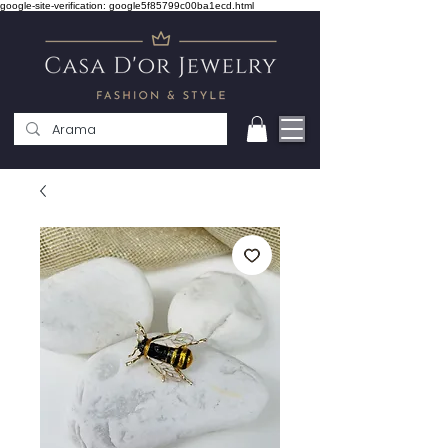
google-site-verification: google5f85799c00ba1ecd.html