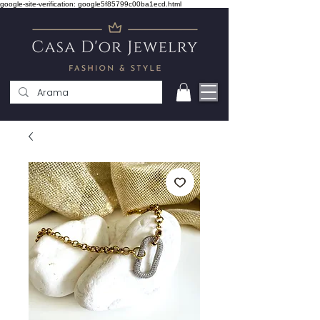
google-site-verification: google5f85799c00ba1ecd.html