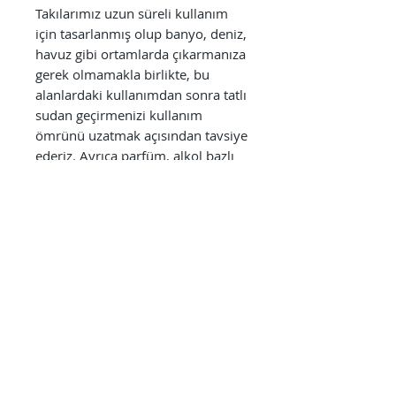
Takılarımız uzun süreli kullanım
için tasarlanmış olup banyo, deniz,
havuz gibi ortamlarda çıkarmanıza
gerek olmamakla birlikte, bu
alanlardaki kullanımdan sonra tatlı
sudan geçirmenizi kullanım
ömrünü uzatmak açısından tavsiye
ederiz. Ayrıca parfüm, alkol bazlı
antiseptikler, dezenfektanlar,
temizlik ürünleri gibi kimyasallara
direkt olarak maruz bırakılmaması
kullanım süresini uzatmak
açısından önem arz etmektedir.
Kullanıcıların sağlığı bizim için
önceliklidir. Bu neden ile
kullanılmamış ve hijyenik
olduğunu garanti edebilmemiz
adına kusurlu ürünler hariç, iade