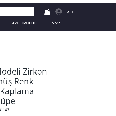
Giriş Yap
FAVORİ MODELLER
More
odeli Zirkon
müş Renk
Kaplama
Küpe
31143