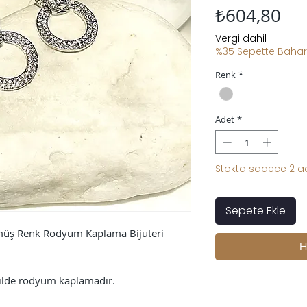
Fiy
₺604,80
Vergi dahil
%35 Sepette Bahar 
Renk
*
Adet
*
Stokta sadece 2 ad
Sepete Ekle
ümüş Renk Rodyum Kaplama Bijuteri
H
kilde rodyum kaplamadır.