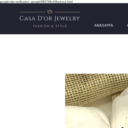
google-site-verification: google5f85799c00ba1ecd.html
ANASAYFA