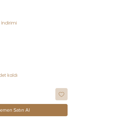
at
İndirimi
et kaldı
emen Satın Al