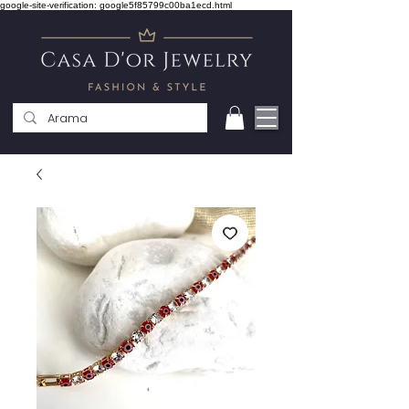
google-site-verification: google5f85799c00ba1ecd.html