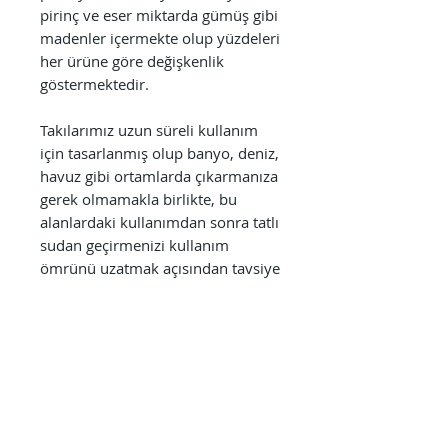
pirinç ve eser miktarda gümüş gibi
madenler içermekte olup yüzdeleri
her ürüne göre değişkenlik
göstermektedir.
Takılarımız uzun süreli kullanım
için tasarlanmış olup banyo, deniz,
havuz gibi ortamlarda çıkarmanıza
gerek olmamakla birlikte, bu
alanlardaki kullanımdan sonra tatlı
sudan geçirmenizi kullanım
ömrünü uzatmak açısından tavsiye
ederiz. Ayrıca parfüm, alkol bazlı
antiseptikler, dezenfektanlar,
temizlik ürünleri gibi kimyasallara
direkt olarak maruz bırakılmaması
kullanım süresini uzatmak
açısından önem arz etmektedir.