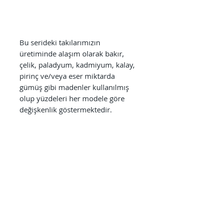
Bu serideki takılarımızın
üretiminde alaşım olarak bakır,
çelik, paladyum, kadmiyum, kalay,
pirinç ve/veya eser miktarda
gümüş gibi madenler kullanılmış
olup yüzdeleri her modele göre
değişkenlik göstermektedir.
Her ne kadar uzun süreli kullanım
için tasarlanmış olsa da
takılarımızın çok daha uzun
ömürlü olabilmesi adına banyo,