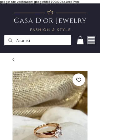
google-site-verification: google5f85799c00ba1ecd.html