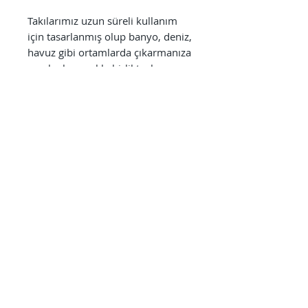
Takılarımız uzun süreli kullanım
için tasarlanmış olup banyo, deniz,
havuz gibi ortamlarda çıkarmanıza
gerek olmamakla birlikte, bu
alanlardaki kullanımdan sonra tatlı
sudan geçirmenizi kullanım
ömrünü uzatmak açısından tavsiye
ederiz. Ayrıca parfüm, alkol bazlı
antiseptikler, dezenfektanlar,
temizlik ürünleri gibi kimyasallara
direkt olarak maruz bırakılmaması
kullanım süresini uzatmak
açısından önem arz etmektedir.
Kullanıcıların sağlığı bizim için
önceliklidir. Bu neden ile
kullanılmamış ve hijyenik
olduğunu garanti edebilmemiz