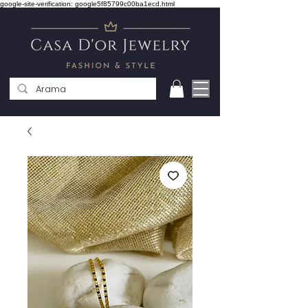
google-site-verification: google5f85799c00ba1ecd.html