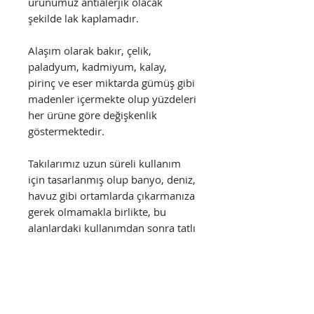
ürünümüz antialerjik olacak
şekilde lak kaplamadır.
Alaşım olarak bakır, çelik,
paladyum, kadmiyum, kalay,
pirinç ve eser miktarda gümüş gibi
madenler içermekte olup yüzdeleri
her ürüne göre değişkenlik
göstermektedir.
Takılarımız uzun süreli kullanım
için tasarlanmış olup banyo, deniz,
havuz gibi ortamlarda çıkarmanıza
gerek olmamakla birlikte, bu
alanlardaki kullanımdan sonra tatlı
sudan geçirmenizi kullanım
ömrünü uzatmak açısından tavsiye
ederiz. Ayrıca parfüm, alkol bazlı
antiseptikler, dezenfektanlar,
temizlik ürünleri gibi kimyasallara