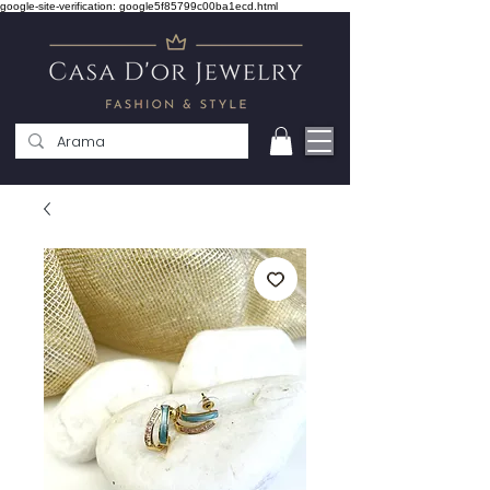
google-site-verification: google5f85799c00ba1ecd.html