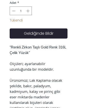
Adet
*
Tükendi
Geldiğinde Bildir
"Renkli Zirkon Taşlı Gold Renk 316L
Çelik Yüzük"
Ölçüleri; ayarlanabilir
uzunluğunda bir modeldir.
Ürünümüz; Lak Kaplama olacak
şekilde, bakır, paladyum,
kadmiyum, kalay ve pirinç gibi
eser miktarda madenler
kullanılarak bijuteri olarak
üretilmiş olup, üzerinde yapay