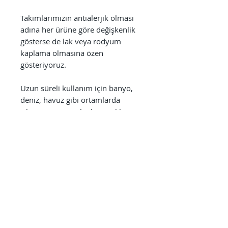
Takımlarımızın antialerjik olması
adına her ürüne göre değişkenlik
gösterse de lak veya rodyum
kaplama olmasına özen
gösteriyoruz.
Uzun süreli kullanım için banyo,
deniz, havuz gibi ortamlarda
çıkarmanıza gerek olmamakla
birlikte, bu alanlardaki
kullanımlardan sonra takılarınızı
mutlaka tatlı sudan geçirmenizi
tavsiye ediyoruz.
Ayrıca parfüm, alkol bazlı
antiseptikler, dezenfektanlar,
temizlik ürünleri gibi kimyasallara
direkt olarak maruz bırakılmaması