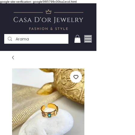
google-site-verification: google5f85799c00ba1ecd.html