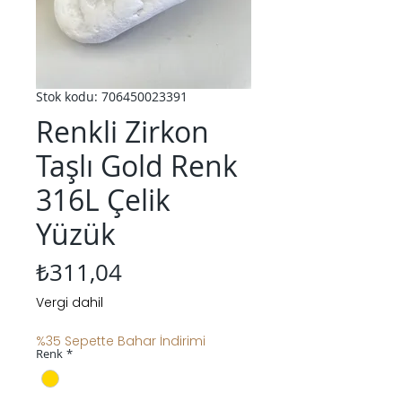
Stok kodu: 706450023391
Renkli Zirkon
Taşlı Gold Renk
316L Çelik
Yüzük
Fiyat
₺311,04
Vergi dahil
%35 Sepette Bahar İndirimi
Renk
*