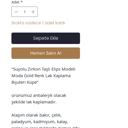
Adet
*
Stokta sadece 1 adet kaldı
Sepete Ekle
Hemen Satın Al
"Suyolu Zirkon Taşlı Elips Modeli
Moda Gold Renk Lak Kaplama
Bijuteri Küpe"
ürünümüz antialerjik olacak
şekilde lak kaplamadır.
Alaşım olarak bakır, çelik,
paladyum, kadmiyum, kalay,
pirinç ve eser miktarda gümüş gibi