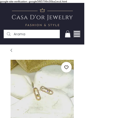
google-site-verification: google5f85799c00ba1ecd.html