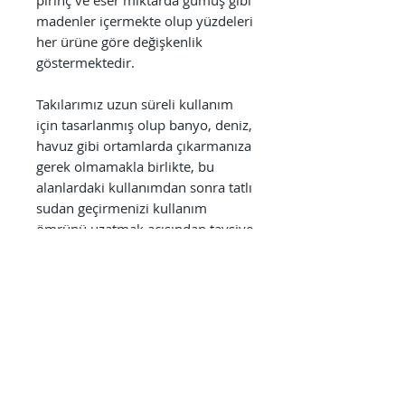
madenler içermekte olup yüzdeleri
her ürüne göre değişkenlik
göstermektedir.
Takılarımız uzun süreli kullanım
için tasarlanmış olup banyo, deniz,
havuz gibi ortamlarda çıkarmanıza
gerek olmamakla birlikte, bu
alanlardaki kullanımdan sonra tatlı
sudan geçirmenizi kullanım
ömrünü uzatmak açısından tavsiye
ederiz. Ayrıca parfüm, alkol bazlı
antiseptikler, dezenfektanlar,
temizlik ürünleri gibi kimyasallara
direkt olarak maruz bırakılmaması
kullanım süresini uzatmak
açısından önem arz etmektedir.
Kullanıcıların sağlığı bizim için