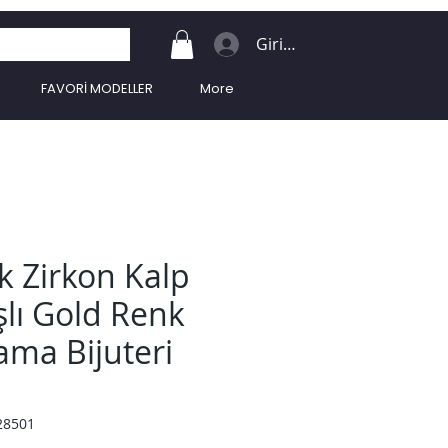
Giriş Yap
FAVORİ MODELLER
More
k Zirkon Kalp
şlı Gold Renk
ama Bijuteri
28501