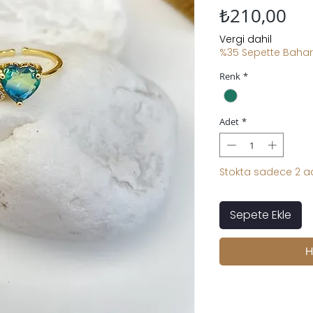
Fiy
₺210,00
Vergi dahil
%35 Sepette Bahar 
Renk
*
Adet
*
Stokta sadece 2 ad
Sepete Ekle
H