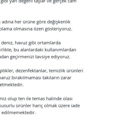
 gibi yarı değerli taşlar ve gerçek cam
ı adına her ürüne göre değişkenlik
plama olmasına özen gösteriyoruz.
 deniz, havuz gibi ortamlarda
likte, bu alanlardaki kullanımlardan
sudan geçirmenizi tavsiye ediyoruz.
ptikler, dezenfektanlar, temizlik ürünleri
maruz bırakılmaması takıların zarar
etmektedir.
miz olup ten ile temas halinde olası
e kusurlu ürünler hariç olmak üzere iade
l edilmemektedir.