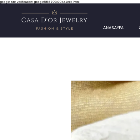
google-site-verification: google5f85799c00ba1ecd.html
ANASAYFA