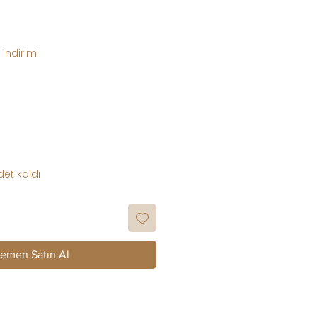
at
İndirimi
et kaldı
emen Satın Al