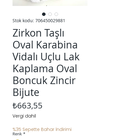
Stok kodu: 706450029881
Zirkon Taşlı
Oval Karabina
Vidalı Uçlu Lak
Kaplama Oval
Boncuk Zincir
Bijute
Fiyat
₺663,55
Vergi dahil
%35 Sepette Bahar İndirimi
Renk
*