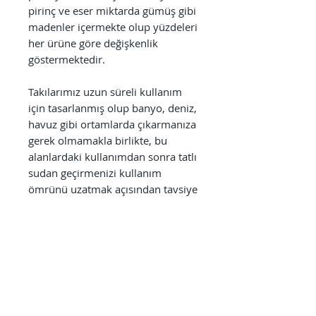
pirinç ve eser miktarda gümüş gibi
madenler içermekte olup yüzdeleri
her ürüne göre değişkenlik
göstermektedir.
Takılarımız uzun süreli kullanım
için tasarlanmış olup banyo, deniz,
havuz gibi ortamlarda çıkarmanıza
gerek olmamakla birlikte, bu
alanlardaki kullanımdan sonra tatlı
sudan geçirmenizi kullanım
ömrünü uzatmak açısından tavsiye
ederiz. Ayrıca parfüm, alkol bazlı
antiseptikler, dezenfektanlar,
temizlik ürünleri gibi kimyasallara
direkt olarak maruz bırakılmaması
kullanım süresini uzatmak
açısından önem arz etmektedir.