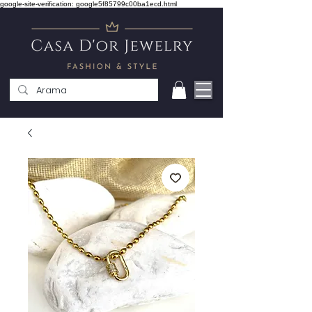
google-site-verification: google5f85799c00ba1ecd.html