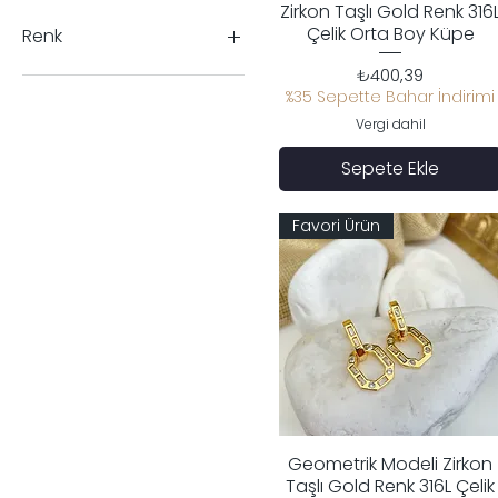
Zirkon Taşlı Gold Renk 316
₺380
₺555
Çelik Orta Boy Küpe
Renk
Fiyat
₺400,39
%35 Sepette Bahar İndirimi
Vergi dahil
Sepete Ekle
Favori Ürün
Geometrik Modeli Zirkon
Hızlı Bakış
Taşlı Gold Renk 316L Çelik