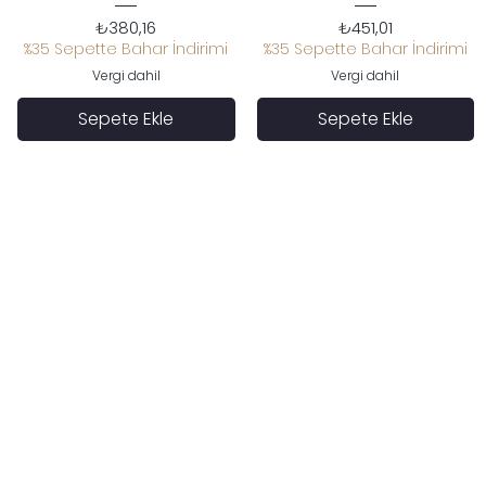
Fiyat
Fiyat
₺380,16
₺451,01
%35 Sepette Bahar İndirimi
%35 Sepette Bahar İndirimi
Vergi dahil
Vergi dahil
Sepete Ekle
Sepete Ekle