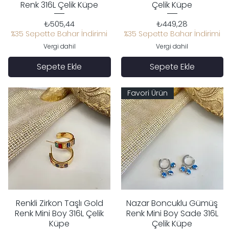
Renk 316L Çelik Küpe
Çelik Küpe
Fiyat
Fiyat
₺505,44
₺449,28
%35 Sepette Bahar İndirimi
%35 Sepette Bahar İndirimi
Vergi dahil
Vergi dahil
Sepete Ekle
Sepete Ekle
Favori Ürün
Renkli Zirkon Taşlı Gold
Nazar Boncuklu Gümüş
Hızlı Bakış
Hızlı Bakış
Renk Mini Boy 316L Çelik
Renk Mini Boy Sade 316L
Küpe
Çelik Küpe