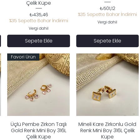
Çelik Küpe
Fiyat
₺501,12
Fiyat
₺435,46
%35 Sepette Bahar İndirimi
%35 Sepette Bahar İndirimi
Vergi dahil
Vergi dahil
Sepete Ekle
Sepete Ekle
Favori Ürün
Üçlü Pembe Zirkon Taşlı
Mineli Kare Zirkonlu Gold
Hızlı Bakış
Hızlı Bakış
Gold Renk Mini Boy 316L
Renk Mini Boy 316L Çelik
Çelik Küpe
Küpe