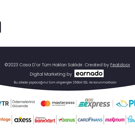
©2023 Casa D'or Tüm Hakları Saklıdır. Created by
Featdoor
Digital Marketing by
Bu sitede yapacağınız tüm alışverişler 256bit SSL ile korunmaktadır.