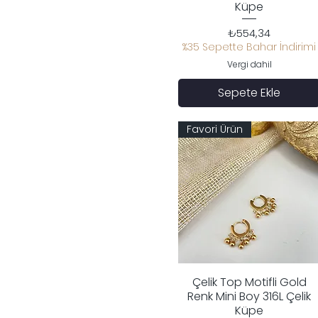
Küpe
Fiyat
₺554,34
%35 Sepette Bahar İndirimi
Vergi dahil
Sepete Ekle
Favori Ürün
Çelik Top Motifli Gold
Hızlı Bakış
Renk Mini Boy 316L Çelik
Küpe