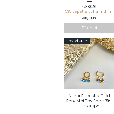
Fiyat
₺380,16
%35 Sepette Bahar İndirimi
Vergi dahil
Tükendi
Favori Ürün
Nazar Boncuklu Gold
Hızlı Bakış
Renk Mini Boy Sade 316L
Çelik Küpe