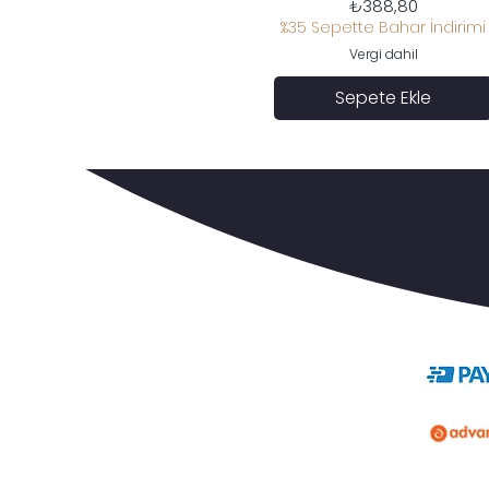
Fiyat
₺388,80
%35 Sepette Bahar İndirimi
Vergi dahil
Sepete Ekle