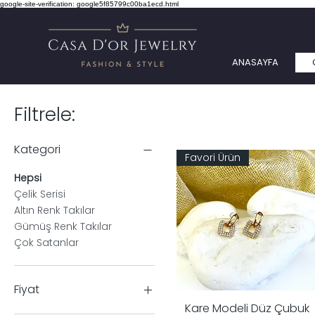
google-site-verification: google5f85799c00ba1ecd.html
ANASAYFA
Filtrele:
Kategori
Favori Ürün
Hepsi
Çelik Serisi
Altın Renk Takılar
Gümüş Renk Takılar
Çok Satanlar
Fiyat
Kare Modeli Düz Çubuk
Hızlı Bakış