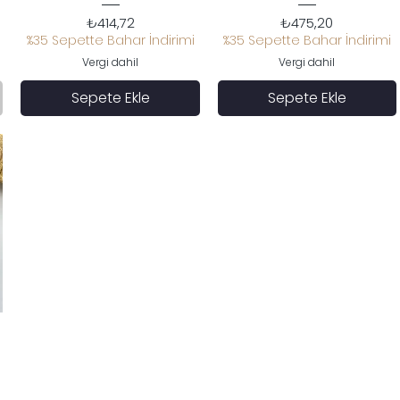
Fiyat
Fiyat
₺414,72
₺475,20
%35 Sepette Bahar İndirimi
%35 Sepette Bahar İndirimi
Vergi dahil
Vergi dahil
Sepete Ekle
Sepete Ekle