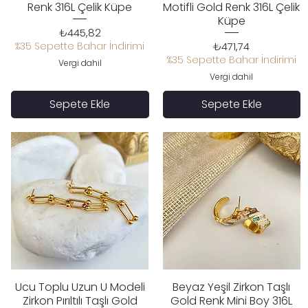
Renk 316L Çelik Küpe
Motifli Gold Renk 316L Çelik
Küpe
Fiyat
₺445,82
Fiyat
%35 Sepette Bahar İndirimi
₺471,74
%35 Sepette Bahar İndirimi
Vergi dahil
Vergi dahil
Sepete Ekle
Sepete Ekle
Ucu Toplu Uzun U Modeli
Beyaz Yeşil Zirkon Taşlı
Hızlı Bakış
Hızlı Bakış
Zirkon Pırıltılı Taşlı Gold
Gold Renk Mini Boy 316L