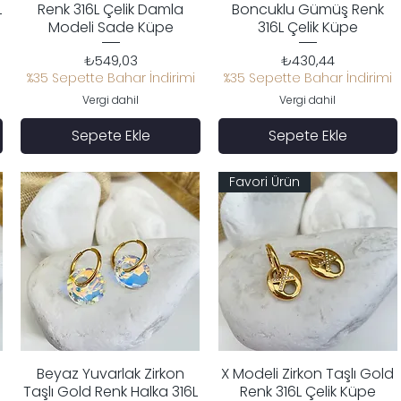
L
Renk 316L Çelik Damla
Boncuklu Gümüş Renk
Modeli Sade Küpe
316L Çelik Küpe
Fiyat
Fiyat
₺549,03
₺430,44
%35 Sepette Bahar İndirimi
%35 Sepette Bahar İndirimi
Vergi dahil
Vergi dahil
Sepete Ekle
Sepete Ekle
Favori Ürün
Beyaz Yuvarlak Zirkon
X Modeli Zirkon Taşlı Gold
Hızlı Bakış
Hızlı Bakış
Taşlı Gold Renk Halka 316L
Renk 316L Çelik Küpe