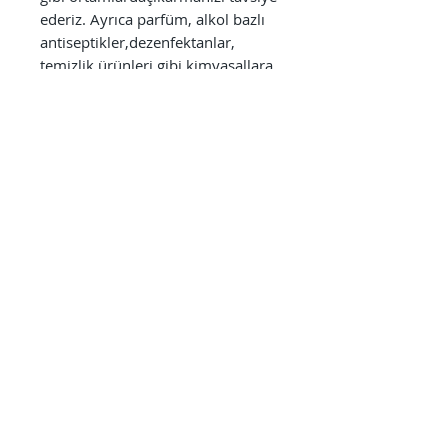
ederiz. Ayrıca parfüm, alkol bazlı 
antiseptikler,dezenfektanlar, 
temizlik ürünleri gibi kimyasallara 
direkt olarak maruzbırakılmaması 
kullanım süresini uzatmak 
açısından önem arz etmektedir. 
Kusurluürünler hariç, siz değerli 
müşterilerimizin sağlığı bizim için 
önceliklidir. Buneden ile 
ürünlerimizin kullanılmamış ve 
hijyenik olduğunu garanti 
edebilmemizadına iade ve değişim 
kabul edemiyoruz.
©2023 Casa D'or Tüm Hakları Saklıdır.
Created by
Featdoor