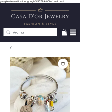
google-site-verification: google5f85799c00ba1ecd.html