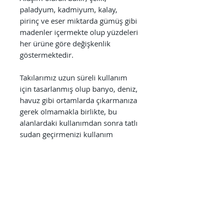
paladyum, kadmiyum, kalay,
pirinç ve eser miktarda gümüş gibi
madenler içermekte olup yüzdeleri
her ürüne göre değişkenlik
göstermektedir.
Takılarımız uzun süreli kullanım
için tasarlanmış olup banyo, deniz,
havuz gibi ortamlarda çıkarmanıza
gerek olmamakla birlikte, bu
alanlardaki kullanımdan sonra tatlı
sudan geçirmenizi kullanım
ömrünü uzatmak açısından tavsiye
ederiz. Ayrıca parfüm, alkol bazlı
antiseptikler, dezenfektanlar,
temizlik ürünleri gibi kimyasallara
direkt olarak maruz bırakılmaması
kullanım süresini uzatmak
açısından önem arz etmektedir.