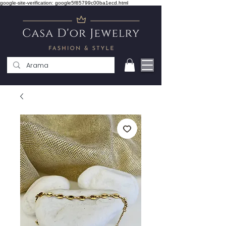
google-site-verification: google5f85799c00ba1ecd.html