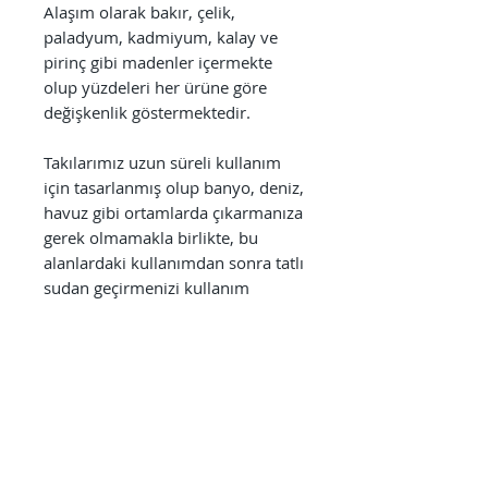
Alaşım olarak bakır, çelik,
paladyum, kadmiyum, kalay ve
pirinç gibi madenler içermekte
olup yüzdeleri her ürüne göre
değişkenlik göstermektedir.
Takılarımız uzun süreli kullanım
için tasarlanmış olup banyo, deniz,
havuz gibi ortamlarda çıkarmanıza
gerek olmamakla birlikte, bu
alanlardaki kullanımdan sonra tatlı
sudan geçirmenizi kullanım
ömrünü uzatmak açısından tavsiye
ederiz. Ayrıca parfüm, alkol bazlı
antiseptikler, dezenfektanlar,
temizlik ürünleri gibi kimyasallara
direkt olarak maruz bırakılmaması
kullanım süresini uzatmak
açısından önem arz etmektedir.