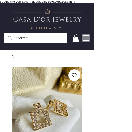
google-site-verification: google5f85799c00ba1ecd.html