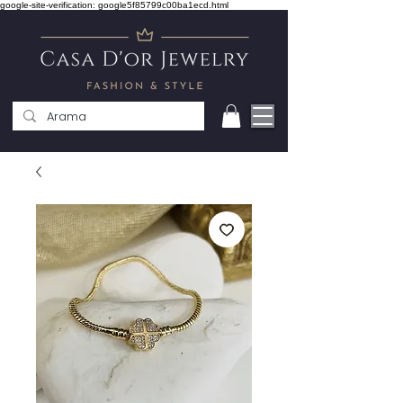
google-site-verification: google5f85799c00ba1ecd.html