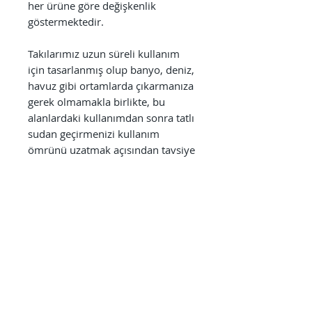
her ürüne göre değişkenlik
göstermektedir.
Takılarımız uzun süreli kullanım
için tasarlanmış olup banyo, deniz,
havuz gibi ortamlarda çıkarmanıza
gerek olmamakla birlikte, bu
alanlardaki kullanımdan sonra tatlı
sudan geçirmenizi kullanım
ömrünü uzatmak açısından tavsiye
ederiz. Ayrıca parfüm, alkol bazlı
antiseptikler, dezenfektanlar,
temizlik ürünleri gibi kimyasallara
direkt olarak maruz bırakılmaması
kullanım süresini uzatmak
açısından önem arz etmektedir.
Kullanıcıların sağlığı bizim için
önceliklidir. Bu neden ile
kullanılmamış ve hijyenik