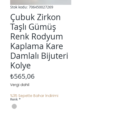
Stok kodu: 706450027269
Çubuk Zirkon
Taşlı Gümüş
Renk Rodyum
Kaplama Kare
Damlalı Bijuteri
Kolye
Fiyat
₺565,06
Vergi dahil
%35 Sepette Bahar İndirimi
Renk
*