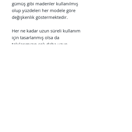
gümüş gibi madenler kullanılmış
olup yüzdeleri her modele göre
değişkenlik göstermektedir.
Her ne kadar uzun süreli kullanım
için tasarlanmış olsa da
takılarımızın çok daha uzun
ömürlü olabilmesi adına banyo,
deniz, havuz gibi alanlardaki
kullanım sonrası mutlaka tatlı
sudan geçirmenizi tavsiye ederiz.
Ayrıca parfüm, alkol bazlı
antiseptikler, dezenfektanlar,
temizlik ürünleri gibi kimyasallara
da direkt olarak maruz
bırakılmaması önem arz
etmektedir.
Tüm kullanıcılarımızın cilt sağlığı