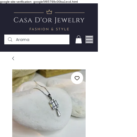
google-site-verification: google5f85799c00ba1ecd.html