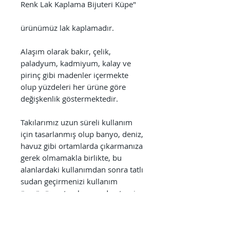
Renk Lak Kaplama Bijuteri Küpe"
ürünümüz lak kaplamadır.
Alaşım olarak bakır, çelik,
paladyum, kadmiyum, kalay ve
pirinç gibi madenler içermekte
olup yüzdeleri her ürüne göre
değişkenlik göstermektedir.
Takılarımız uzun süreli kullanım
için tasarlanmış olup banyo, deniz,
havuz gibi ortamlarda çıkarmanıza
gerek olmamakla birlikte, bu
alanlardaki kullanımdan sonra tatlı
sudan geçirmenizi kullanım
ömrünü uzatmak açısından tavsiye
ederiz. Ayrıca parfüm, alkol bazlı
antiseptikler, dezenfektanlar,
temizlik ürünleri gibi kimyasallara