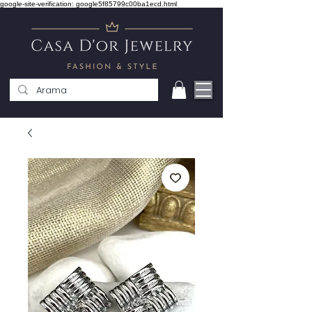
google-site-verification: google5f85799c00ba1ecd.html