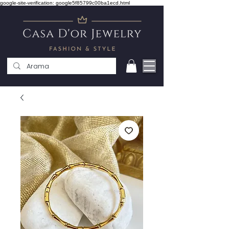
google-site-verification: google5f85799c00ba1ecd.html