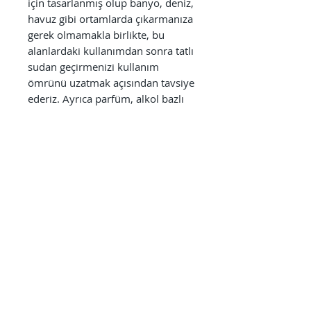
için tasarlanmış olup banyo, deniz,
havuz gibi ortamlarda çıkarmanıza
gerek olmamakla birlikte, bu
alanlardaki kullanımdan sonra tatlı
sudan geçirmenizi kullanım
ömrünü uzatmak açısından tavsiye
ederiz. Ayrıca parfüm, alkol bazlı
antiseptikler, dezenfektanlar,
temizlik ürünleri gibi kimyasallara
direkt olarak maruz bırakılmaması
kullanım süresini uzatmak
açısından önem arz etmektedir.
Kullanıcıların sağlığı bizim için
önceliklidir. Bu neden ile
kullanılmamış ve hijyenik
olduğunu garanti edebilmemiz
adına kusurlu ürünler hariç, iade
ve değişim kabul edemiyoruz.