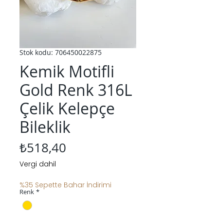
Stok kodu: 706450022875
Kemik Motifli
Gold Renk 316L
Çelik Kelepçe
Bileklik
Fiyat
₺518,40
Vergi dahil
%35 Sepette Bahar İndirimi
Renk
*