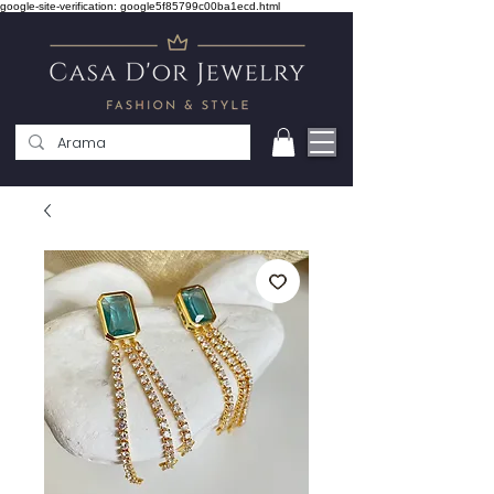
google-site-verification: google5f85799c00ba1ecd.html